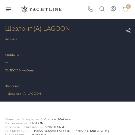
0
Шезлонг (А) LAGOON
Главная
—
МЕБЕЛЬ
—
OUTDOOR Мебель
—
Шезлонг
—
Шезлонг (А) LAGOON
Категория Товара
—
1. Уличная Мебель
Коллекция
—
LAGOON
Габариты (этикетка)
—
720х2080x315
Вид Мебели
—
Набор Outdoor LAGOON (шезлонг С Мягким Эл.)
Тип Мебели
—
Шезлонг