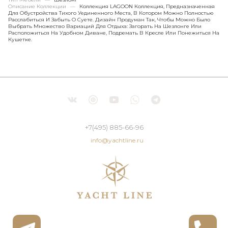
Описание Коллекции
—
Коллекция LAGOON Коллекция, Предназначенная
Для Обустройства Тихого Уединенного Места, В Котором Можно Полностью
Расслабиться И Забыть О Суете. Дизайн Продуман Так, Чтобы Можно Было
Выбрать Множество Вариаций Для Отдыха: Загорать На Шезлонге Или
Расположиться На Удобном Диване, Подремать В Кресле Или Понежиться На
Кушетке.
+7(495) 885-66-96
info@yachtline.ru