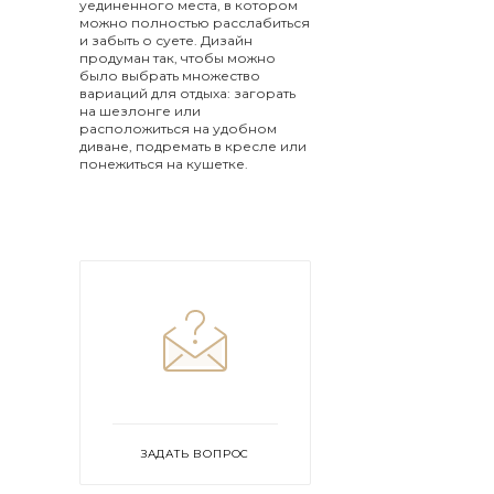
уединенного места, в котором
можно полностью расслабиться
и забыть о суете. Дизайн
продуман так, чтобы можно
было выбрать множество
вариаций для отдыха: загорать
на шезлонге или
расположиться на удобном
диване, подремать в кресле или
понежиться на кушетке.
ЗАДАТЬ ВОПРОС