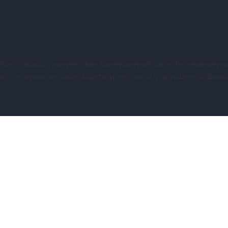
д
Кресло
Кресло лаунж
Кровать Лаунж
Кушетка
Кушетка Лаунж
Менажни
ый
Стол сервировочный
Сундук
Табурет
Угловой модуль
Шезлонг
Диван