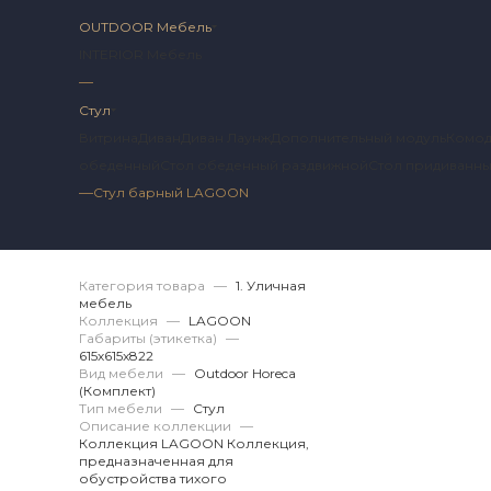
OUTDOOR Мебель
INTERIOR Мебель
—
Стул
Витрина
Диван
Диван Лаунж
Дополнительный модуль
Комо
обеденный
Стол обеденный раздвижной
Стол придиванн
—
Стул барный LAGOON
Артикул 2 LG.12.68.
Категория товара
—
1. Уличная
мебель
Коллекция
—
LAGOON
Габариты (этикетка)
—
615х615x822
Вид мебели
—
Outdoor Horeca
(Комплект)
Тип мебели
—
Стул
Описание коллекции
—
Коллекция LAGOON Коллекция,
предназначенная для
обустройства тихого