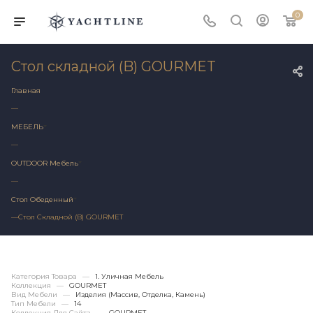
0
Стол складной (B) GOURMET
Главная
—
МЕБЕЛЬ
—
OUTDOOR Мебель
—
Стол Обеденный
—
Стол Складной (B) GOURMET
Категория Товара
—
1. Уличная Мебель
Коллекция
—
GOURMET
Вид Мебели
—
Изделия (массив, Отделка, Камень)
Тип Мебели
—
14
Коллекция Для Сайта
—
GOURMET