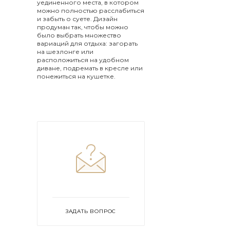
уединенного места, в котором
можно полностью расслабиться
и забыть о суете. Дизайн
продуман так, чтобы можно
было выбрать множество
вариаций для отдыха: загорать
на шезлонге или
расположиться на удобном
диване, подремать в кресле или
понежиться на кушетке.
ЗАДАТЬ ВОПРОС