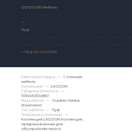
OUTDOOR Мебель
INTERIOR Мебель
—
Пуф
Витрина
Диван
Диван Лаунж
Дополнительный модуль
Комо
обеденный
Стол обеденный раздвижной
Стол придиванн
—
Пуф (А) LAGOON
Артикул 2 LG.12.46.
Категория товара
—
1. Уличная
мебель
Коллекция
—
LAGOON
Габариты (этикетка)
—
1030х1030x380
Вид мебели
—
Outdoor Horeca
(Комплект)
Тип мебели
—
Пуф
Описание коллекции
—
Коллекция LAGOON Коллекция,
предназначенная для
обустройства тихого