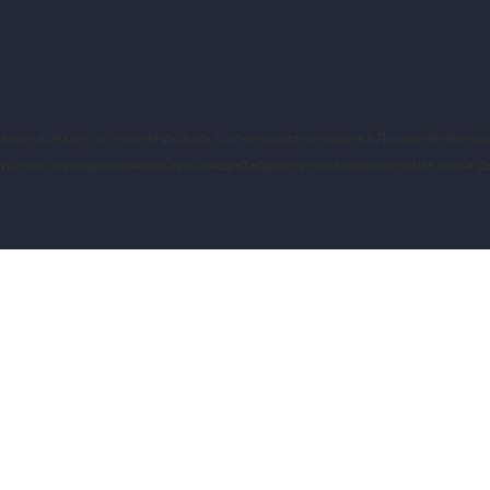
д
Кресло
Кресло лаунж
Кровать Лаунж
Кушетка
Кушетка Лаунж
Менажни
ый
Стол сервировочный
Стул
Сундук
Табурет
Угловой модуль
Шезлонг
Д