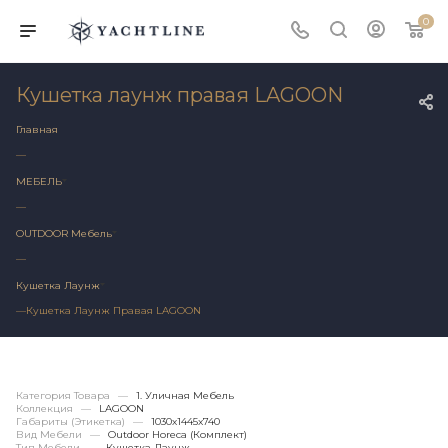
0
Кушетка лаунж правая LAGOON
Главная
—
МЕБЕЛЬ
—
OUTDOOR Мебель
—
Кушетка Лаунж
—
Кушетка Лаунж Правая LAGOON
Категория Товара
—
1. Уличная Мебель
Коллекция
—
LAGOON
Габариты (этикетка)
—
1030х1445x740
Вид Мебели
—
Outdoor Horeca (Комплект)
Тип Мебели
—
Кушетка Лаунж