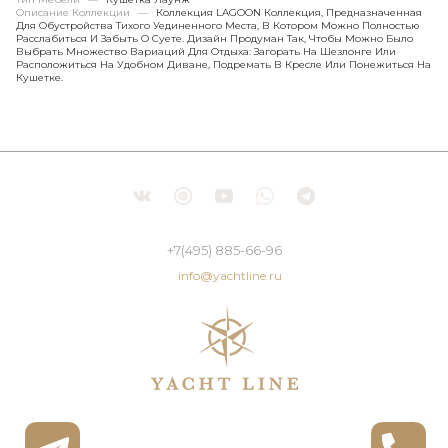
Описание Коллекции
—
Коллекция LAGOON Коллекция, Предназначенная
Для Обустройства Тихого Уединенного Места, В Котором Можно Полностью
Расслабиться И Забыть О Суете. Дизайн Продуман Так, Чтобы Можно Было
Выбрать Множество Вариаций Для Отдыха: Загорать На Шезлонге Или
Расположиться На Удобном Диване, Подремать В Кресле Или Понежиться На
Кушетке.
+7(495) 885-66-96
info@yachtline.ru