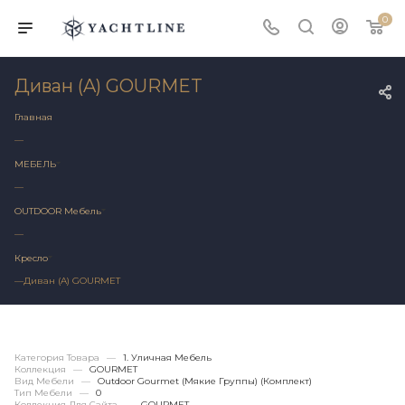
0
Диван (A) GOURMET
Главная
—
МЕБЕЛЬ
—
OUTDOOR Мебель
—
Кресло
—
Диван (A) GOURMET
Категория Товара
—
1. Уличная Мебель
Коллекция
—
GOURMET
Вид Мебели
—
Outdoor Gourmet (мякие Группы) (Комплект)
Тип Мебели
—
0
Коллекция Для Сайта
—
GOURMET