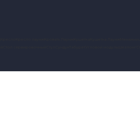
д
Кресло
Кресло лаунж
Кровать Лаунж
Кушетка
Кушетка Лаунж
Менажни
ый
Стол сервировочный
Стул
Сундук
Табурет
Угловой модуль
Шезлонг
С