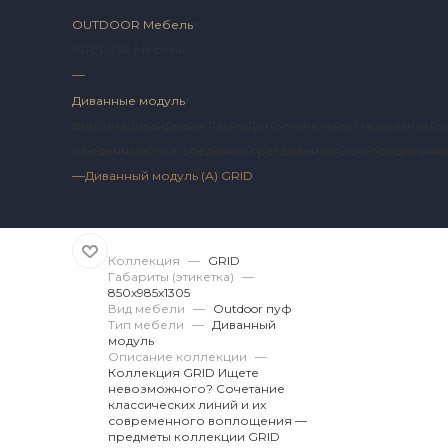
OUTDOOR Мебель
INTERIOR Мебель
—
Диванные модуль
Витрина
Диван
Диван Лаунж
Дополнительный модуль
Комо
обеденный
Стол обеденный раздвижной
Стол придиванн
—
Диванный модуль (А) GRID
Артикул 2 GR.12.16.
Коллекция
—
GRID
Габариты (этикетка)
—
850х985х1305
Вид мебели
—
Outdoor пуф
Тип мебели
—
Диванный
модуль
Описание коллекции
—
Коллекция GRID Ищете
невозможного? Сочетание
классических линий и их
современного воплощения —
предметы коллекции GRID